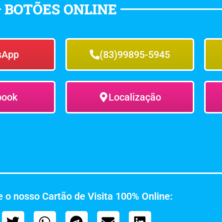
BOTÕES ONLINE
sApp
(83)99895-5945
book
Localização
 o nosso Cartão de Visita 100% Online: