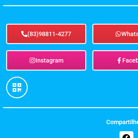
(83)98811-4277
What
Instagram
Face
Compartilhe