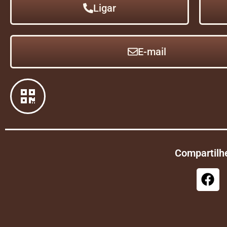
Ligar
E-mail
Compartilhe