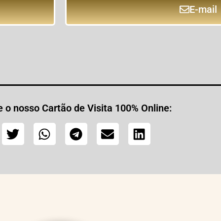
E-mail
 o nosso Cartão de Visita 100% Online: