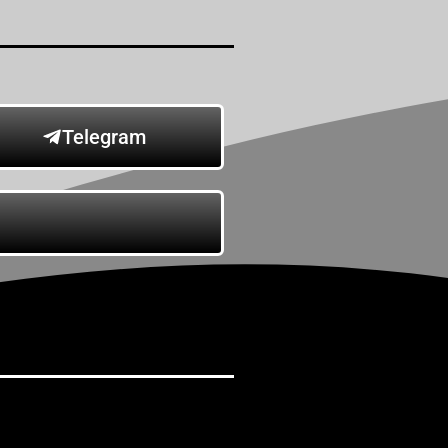
Telegram