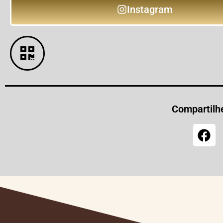
Instagram
Compartilhe