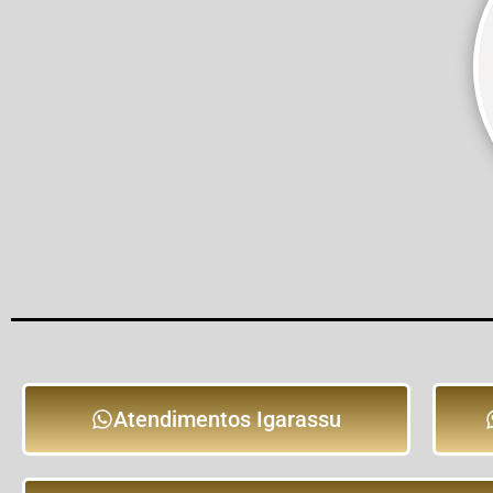
Atendimentos Igarassu