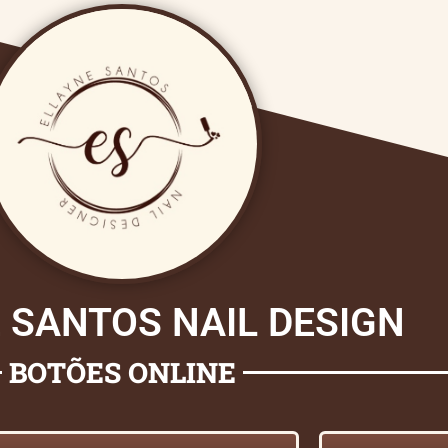
 SANTOS NAIL DESIGN
BOTÕES ONLINE