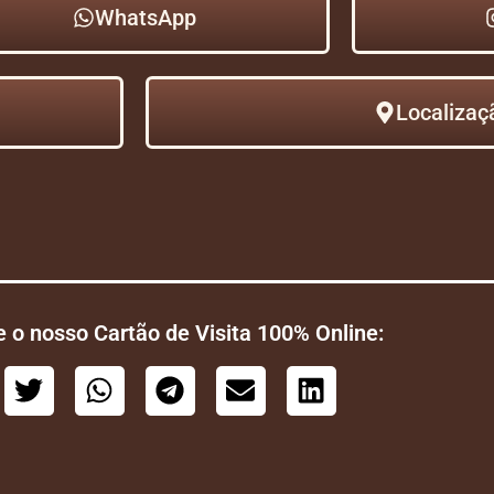
WhatsApp
Localizaç
 o nosso Cartão de Visita 100% Online: