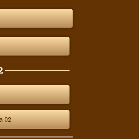
2
ja 02