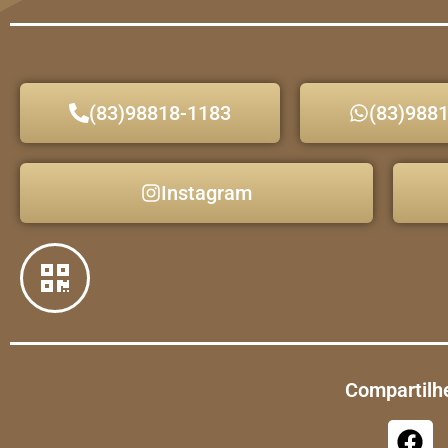
(83)98818-1183
(83)988
Instagram
Compartilhe