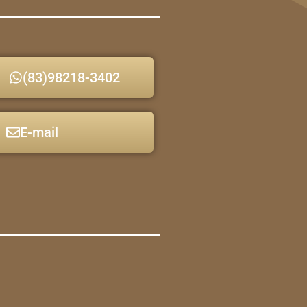
(83)98218-3402
E-mail