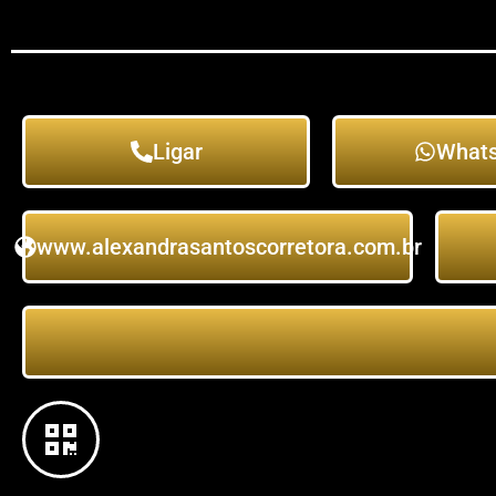
Ligar
What
www.alexandrasantoscorretora.com.br