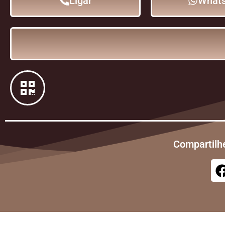
Ligar
What
Compartilhe