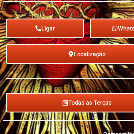
Ligar
What
Localização
Todas as Terças