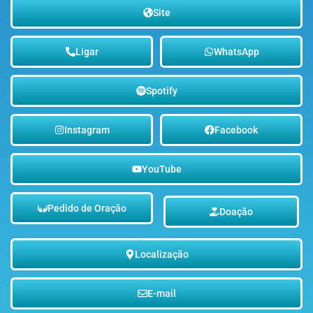
Site
Ligar
WhatsApp
Spotify
Instagram
Facebook
YouTube
Pedido de Oração
Doação
Localização
E-mail