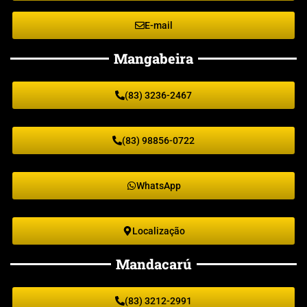
E-mail
Mangabeira
(83) 3236-2467
(83) 98856-0722
WhatsApp
Localização
Mandacarú
(83) 3212-2991