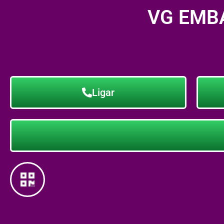
VG EMB
Ligar