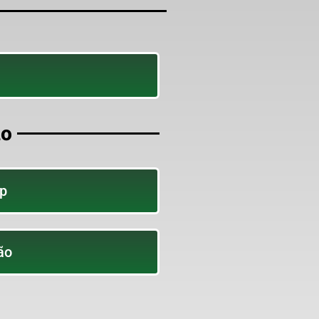
no
p
ão